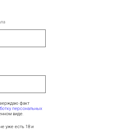
ала
тверждаю факт
аботку персональных
енном виде.
е уже есть 18 и