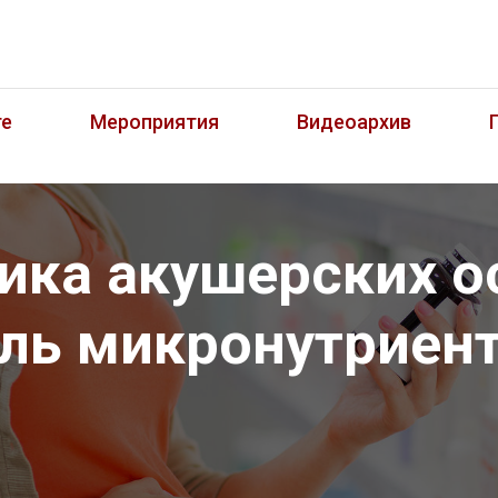
те
Мероприятия
Видеоархив
ика акушерских о
ль микронутриен