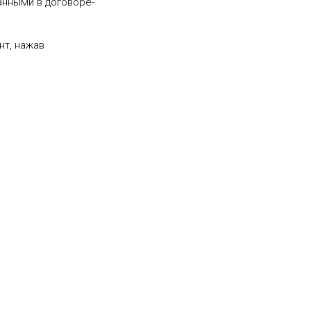
анными в договоре-
нт, нажав