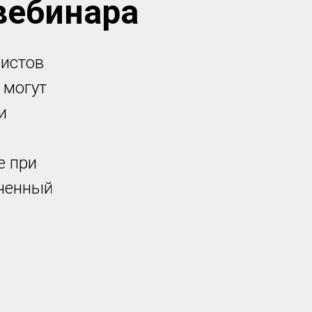
вебинара
листов
 могут
и
е при
ученный