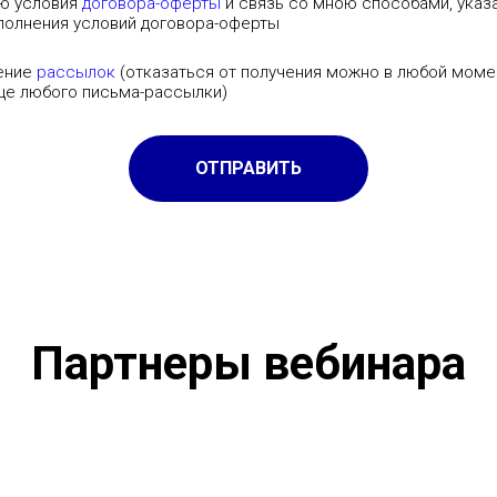
ую условия
договора-оферты
и связь со мною способами, указ
сполнения условий договора-оферты
чение
рассылок
(отказаться от получения можно в любой моме
нце любого письма-рассылки)
ОТПРАВИТЬ
Партнеры вебинара