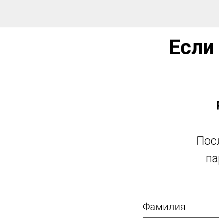
Если
Посл
па
Фамилия