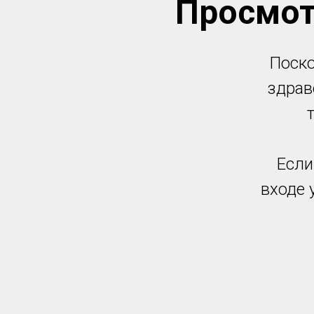
Просмот
Поско
здрав
Если
входе 