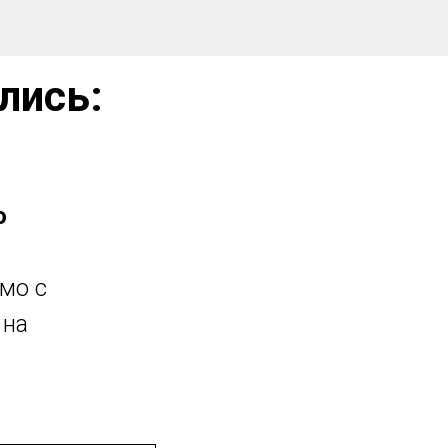
лись:
о
ьмо с
 на